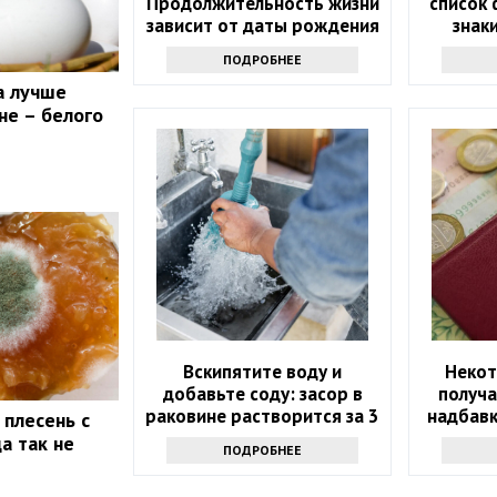
Продолжительность жизни
список 
зависит от даты рождения
знак
ошелом
ПОДРОБНЕЕ
ближ
а лучше
не – белого
Вскипятите воду и
Некот
добавьте соду: засор в
получ
раковине растворится за 3
надбавк
 плесень с
минуты
а так не
ПОДРОБНЕЕ