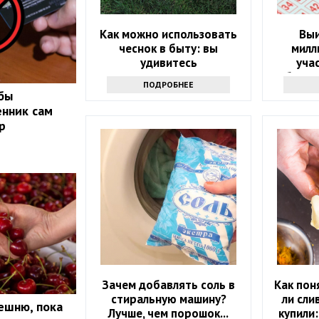
Как можно использовать
Выи
чеснок в быту: вы
милл
удивитесь
уча
объяви
ПОДРОБНЕЕ
обы
нник сам
р
Зачем добавлять соль в
Как пон
стиральную машину?
ли сли
ешню, пока
Лучше, чем порошок...
купили: