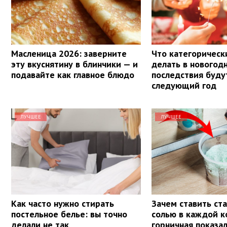
Масленица 2026: заверните
Что категорическ
эту вкуснятину в блинчики — и
делать в новогод
подавайте как главное блюдо
последствия буду
следующий год
ЛУЧШЕЕ
ЛУЧШЕЕ
Как часто нужно стирать
Зачем ставить ста
постельное белье: вы точно
солью в каждой к
делали не так
горничная показа