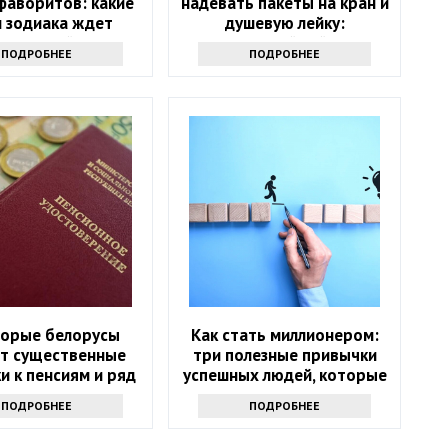
фаворитов: какие
надевать пакеты на кран и
и зодиака ждет
душевую лейку:
ительный успех в
интересный лайфхак
ПОДРОБНЕЕ
ПОДРОБНЕЕ
айшие 10 дней
орые белорусы
Как стать миллионером:
ат существенные
три полезные привычки
и к пенсиям и ряд
успешных людей, которые
льгот
помогут и вам
ПОДРОБНЕЕ
ПОДРОБНЕЕ