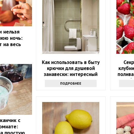
и нельзя
нюю ночь:
т на весь
Как использовать в быту
Секр
крючки для душевой
клубни
занавески: интересный
полива
трюк - вам точно
сб
ПОДРОБНЕЕ
захочется его повторить
канчик с
омнате:
ла простую