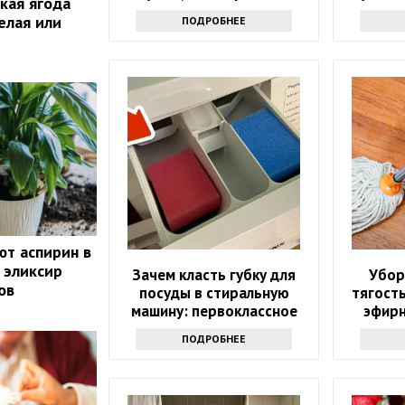
акая ягода
проду
елая или
ПОДРОБНЕЕ
ют аспирин в
 эликсир
Зачем класть губку для
Убор
ов
посуды в стиральную
тягость
машину: первоклассное
эфирн
средство
которо
ПОДРОБНЕЕ