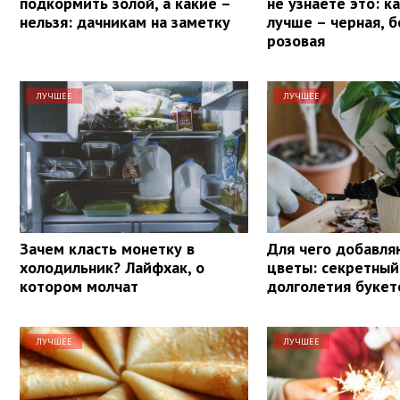
подкормить золой, а какие –
не узнаете это: к
нельзя: дачникам на заметку
лучше – черная, б
розовая
ЛУЧШЕЕ
ЛУЧШЕЕ
Зачем класть монетку в
Для чего добавля
холодильник? Лайфхак, о
цветы: секретный
котором молчат
долголетия букет
ЛУЧШЕЕ
ЛУЧШЕЕ