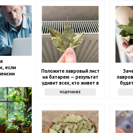
я
и, если
Положите лавровый лист
Зач
пенсии
на батарею — результат
лавров
удивит всех, кто живет в
будет
квартире
интер
ПОДРОБНЕЕ