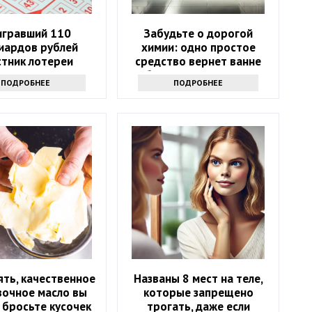
гравший 110
Забудьте о дорогой
иардов рублей
химии: одно простое
стник лотереи
средство вернет ванне
лся через девять
белизну за 10 минут
ПОДРОБНЕЕ
ПОДРОБНЕЕ
месяцев
ять, качественное
Названы 8 мест на теле,
вочное масло вы
которые запрещено
 бросьте кусочек
трогать, даже если