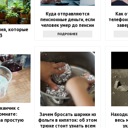
Куда отправляются
Как о
пенсионные деньги, если
телефон
человек умер до пенсии
заве
ия, которые
ПОДРОБНЕЕ
3
канчик с
омнате:
Зачем бросать шарики из
Находка
ла простую
фольги в кипяток: об этом
весь 
трюке стоит узнать всем
у