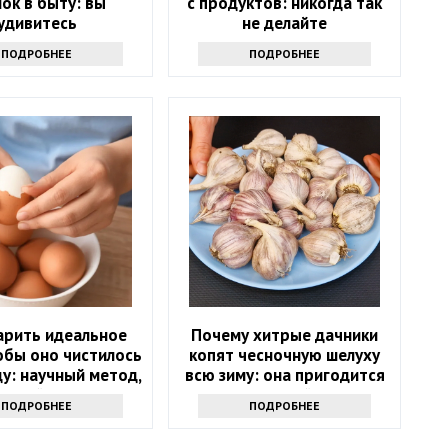
ок в быту: вы
с продуктов: никогда так
удивитесь
не делайте
ПОДРОБНЕЕ
ПОДРОБНЕЕ
арить идеальное
Почему хитрые дачники
обы оно чистилось
копят чесночную шелуху
ду: научный метод,
всю зиму: она пригодится
анный на физике
весной
ПОДРОБНЕЕ
ПОДРОБНЕЕ