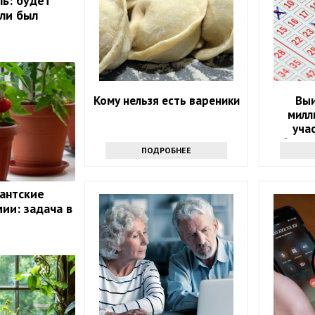
ль: будет
сли был
Кому нельзя есть вареники
Выи
милл
уча
объяви
ПОДРОБНЕЕ
гантские
ии: задача в