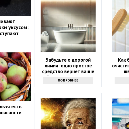
ливают
ки уксусом:
оступают
Забудьте о дорогой
Как 
химии: одно простое
очисти
средство вернет ванне
шв
белизну за 10 минут
пон
ПОДРОБНЕЕ
льзя есть
опасности