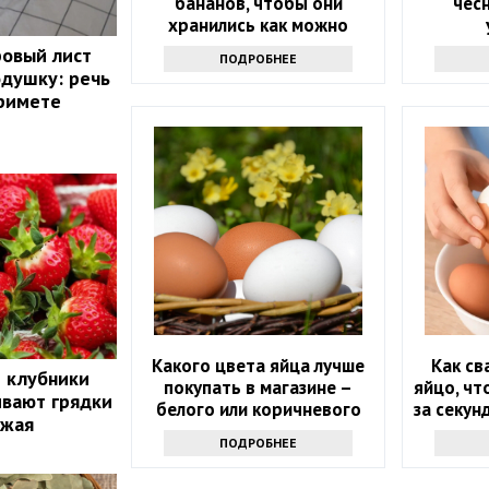
бананов, чтобы они
чесн
хранились как можно
дольше и не чернели:
ровый лист
ПОДРОБНЕЕ
маленькая хитрость
одушку: речь
примете
Какого цвета яйца лучше
Как св
й клубники
покупать в магазине –
яйцо, чт
ивают грядки
белого или коричневого
за секун
ожая
основ
ПОДРОБНЕЕ