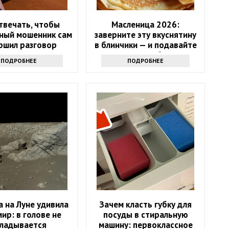
твечать, чтобы
Масленица 2026:
ный мошенник сам
заверните эту вкуснятину
ршил разговор
в блинчики — и подавайте
как главное блюдо
ПОДРОБНЕЕ
ПОДРОБНЕЕ
 на Луне удивила
Зачем класть губку для
мир: в голове не
посуды в стиральную
кладывается
машину: первоклассное