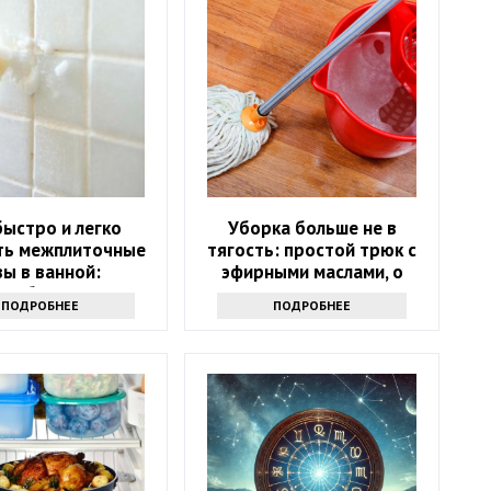
быстро и легко
Уборка больше не в
ть межплиточные
тягость: простой трюк с
ы в ванной:
эфирными маслами, о
адобится соль
котором мало кто знает
ПОДРОБНЕЕ
ПОДРОБНЕЕ