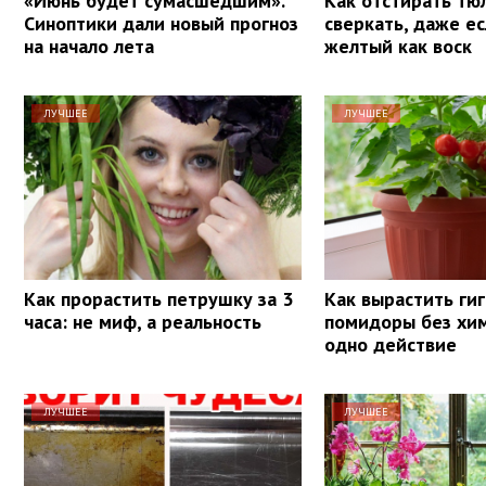
«Июнь будет сумасшедшим».
Как отстирать тю
Синоптики дали новый прогноз
сверкать, даже е
на начало лета
желтый как воск
ЛУЧШЕЕ
ЛУЧШЕЕ
Как прорастить петрушку за 3
Как вырастить ги
часа: не миф, а реальность
помидоры без хим
одно действие
ЛУЧШЕЕ
ЛУЧШЕЕ