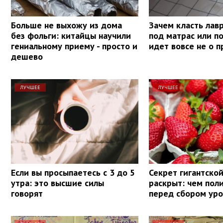
Больше не выхожу из дома
Зачем класть лав
без фольги: китайцы научили
под матрас или п
гениальному приему - просто и
идет вовсе не о 
дешево
ЛУЧШЕЕ
ЛУЧШЕЕ
Если вы просыпаетесь с 3 до 5
Секрет гигантско
утра: это высшие силы
раскрыт: чем пол
говорят
перед сбором ур