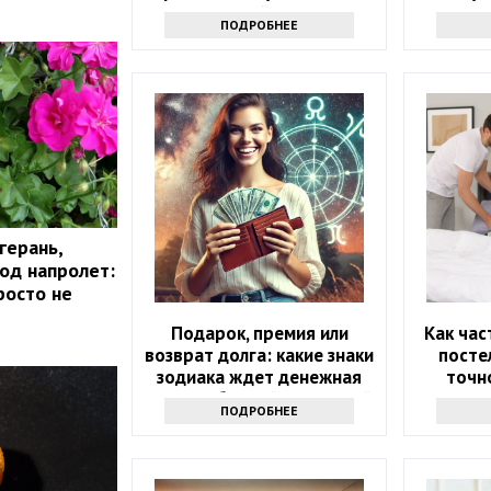
хозяйкам
ПОДРОБНЕЕ
герань,
год напролет:
росто не
Подарок, премия или
Как час
возврат долга: какие знаки
посте
зодиака ждет денежная
точно
удача в ближайшие 5 дней
ПОДРОБНЕЕ