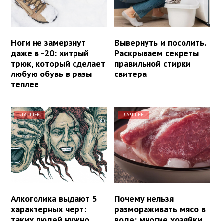
Ноги не замерзнут
Вывернуть и посолить.
даже в -20: хитрый
Раскрываем секреты
трюк, который сделает
правильной стирки
любую обувь в разы
свитера
теплее
ЛУЧШЕЕ
ЛУЧШЕЕ
Алкоголика выдают 5
Почему нельзя
характерных черт:
размораживать мясо в
таких людей нужно
воде: многие хозяйки