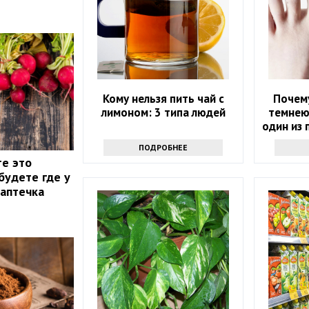
Кому нельзя пить чай с
Почему
лимоном: 3 типа людей
темнею
один из 
ПОДРОБНЕЕ
те это
будете где у
 аптечка