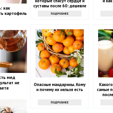
которые спасут сердце и
и ка
суставы после 60: дешевле
: как
лекарств
ть картофель
ПОДРОБНЕЕ
сть мед
ультат не
Опасные мандарины. Кому
Какого
маете
и почему их нельзя есть
самые п
после
ПОДРОБНЕЕ