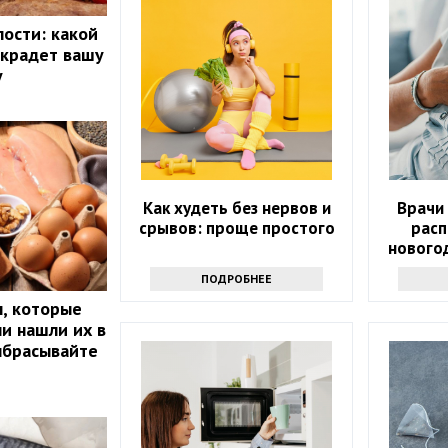
лости: какой
 крадет вашу
у
Как худеть без нервов и
Врачи
срывов: проще простого
расп
нового
ПОДРОБНЕЕ
, которые
ли нашли их в
ыбрасывайте