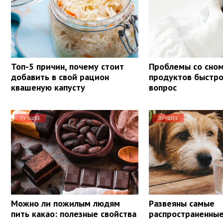
Топ-5 причин, почему стоит
Проблемы со сном
добавить в свой рацион
продуктов быстр
квашеную капусту
вопрос
ЛУЧШЕЕ
ЛУЧШЕЕ
Можно ли пожилым людям
Развеяны самые
пить какао: полезные свойства
распространенны