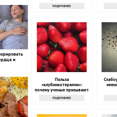
ПОДРОБНЕЕ
норировать
ердца и
Польза
Слабо
«клубникотерапии»:
имен
почему ученые призывают
людей в возрасте 50+
ПОДРОБНЕЕ
налегать на эту ягоду