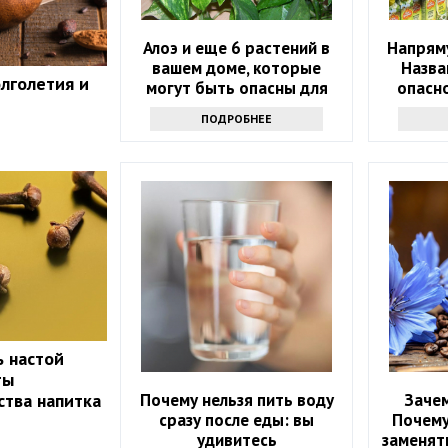
Алоэ и еще 6 растений в
Напряму
вашем доме, которые
Назва
олголетия и
могут быть опасны для
опасн
вашего здоровья
ПОДРОБНЕЕ
ь настой
ты
Почему нельзя пить воду
Зачем
ства напитка
сразу после еды: вы
Почему
удивитесь
заменять