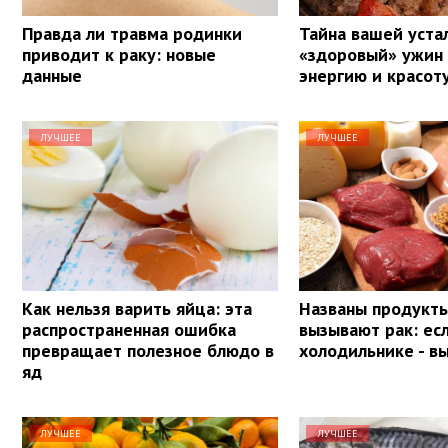
Правда ли травма родинки
Тайна вашей уста
приводит к раку: новые
«здоровый» ужин
данные
энергию и красот
ЛУЧШЕЕ
ЛУЧШЕЕ
Как нельзя варить яйца: эта
Названы продукты
распространенная ошибка
вызывают рак: ес
превращает полезное блюдо в
холодильнике - в
яд
ЛУЧШЕЕ
ЛУЧШЕЕ