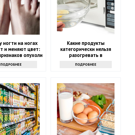
 ногти на ногах
Какие продукты
т и меняют цвет:
категорически нельзя
признаков опухоли
разогревать в
микроволновке и почему:
ПОДРОБНЕЕ
ПОДРОБНЕЕ
советы экспертов