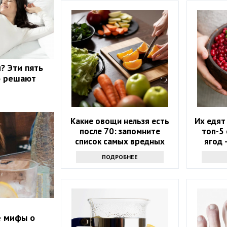
? Эти пять
о решают
Какие овощи нельзя есть
Их едят
после 70: запомните
топ-5
список самых вредных
ягод 
продуктов
ра
ПОДРОБНЕЕ
е мифы о