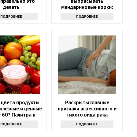
к правильно это
выбрасывать
делать
мандариновые корки:
лучше залейте их уксусом
ПОДРОБНЕЕ
ПОДРОБНЕЕ
 цвета продукты
Раскрыты главные
олезные и ценные
признаки агрессивного и
 60? Палитра в
тихого вида рака
тарелке
ПОДРОБНЕЕ
ПОДРОБНЕЕ