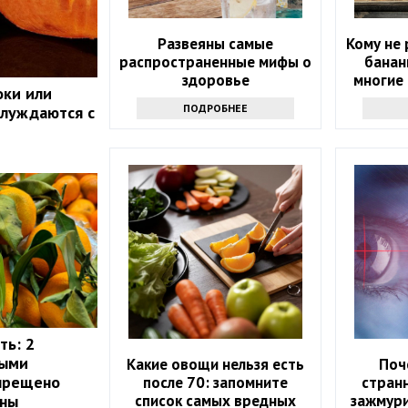
Развеяны самые
Кому не
распространенные мифы о
банан
здоровье
многие 
оки или
ПОДРОБНЕЕ
блуждаются с
ть: 2
рыми
Какие овощи нельзя есть
Поч
апрещено
после 70: запомните
странн
список самых вредных
зажмури
ины