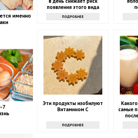
в день снижает риск
ябло
появления этого вида
п
рака. Но помогает не
ется именно
ПОДРОБНЕЕ
только молоко
наки
Эти продукты изобилуют
Какого
-7
Витамином С
самые п
изнь
после
ПОДРОБНЕЕ