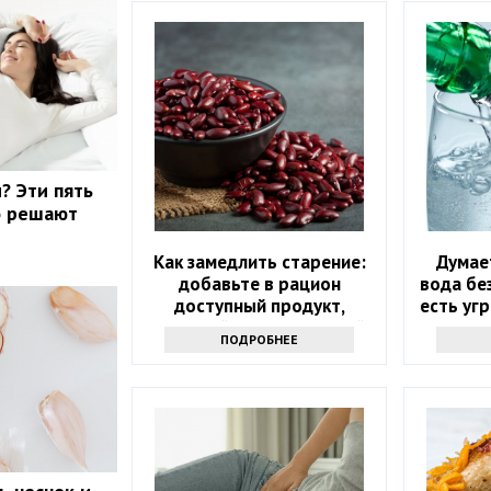
? Эти пять
о решают
Как замедлить старение:
Думае
добавьте в рацион
вода бе
доступный продукт,
есть уг
который есть на каждой
ПОДРОБНЕЕ
кухне