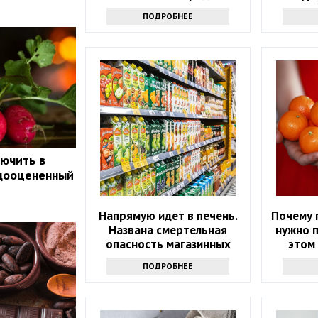
продуктов
стоит о
ПОДРОБНЕЕ
ючить в
едооцененный
Напрямую идет в печень.
Почему 
Названа смертельная
нужно п
опасность магазинных
этом 
соков
ПОДРОБНЕЕ