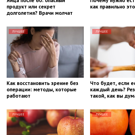
Яйца после 60: опасный
Почему нужно ест
продукт или секрет
как правильно эт
долголетия? Врачи молчат
ЛУЧШЕЕ
ЛУЧШЕЕ
Как восстановить зрение без
Что будет, если е
операции: методы, которые
каждый день? Рез
работают
такой, как вы ду
ЛУЧШЕЕ
ЛУЧШЕЕ