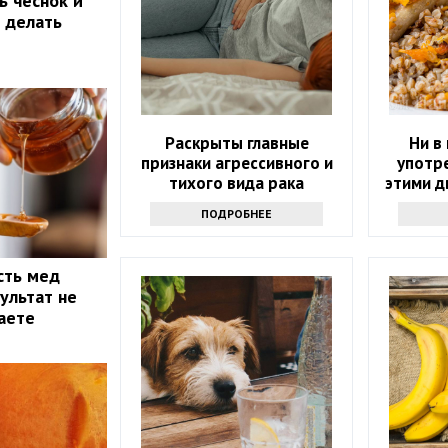
ь чеснок и
о делать
Раскрыты главные
Ни в
признаки агрессивного и
употре
тихого вида рака
этими д
возм
ПОДРОБНЕЕ
п
сть мед
ультат не
маете