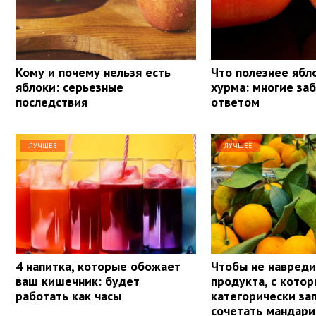
Кому и почему нельзя есть
Что полезнее ябл
яблоки: серьезные
хурма: многие за
последствия
ответом
ЛУЧШЕЕ
ЛУЧШЕЕ
4 напитка, которые обожает
Чтобы не навреди
ваш кишечник: будет
продукта, с кото
работать как часы
категорически з
сочетать мандар