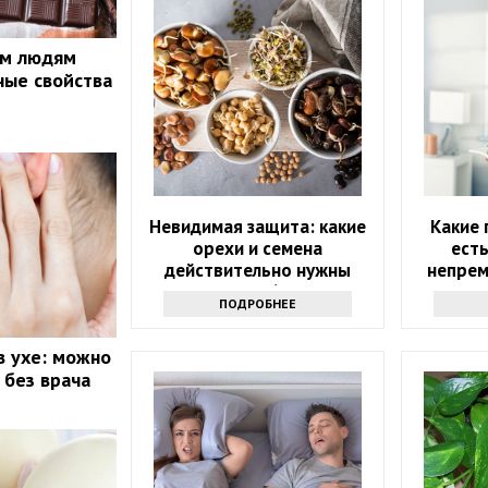
ым людям
ные свойства
Невидимая защита: какие
Какие 
орехи и семена
есть
действительно нужны
непрем
после 60?
ПОДРОБНЕЕ
в ухе: можно
 без врача