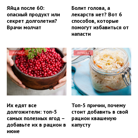
Яйца после 60:
Болит голова, а
опасный продукт или
лекарств нет? Вот 6
секрет долголетия?
способов, которые
Врачи молчат
помогут избавиться от
напасти
ЛУЧШЕЕ
ЛУЧШЕЕ
Их едят все
Топ-5 причин, почему
долгожители: топ-5
стоит добавить в свой
самых полезных ягод –
рацион квашеную
добавьте их в рацион в
капусту
июне